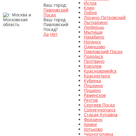
Истра
Ваш город:
Клин
Павловский
Лобня
Посад
Лосино-Петровский
Ваш город
Лыткарино
Павловский
Люберцы
Посад?
Мытищи
Да
Нет
Нахабино
Ногинск
Одинцово
Павловский Посад
Подольск
Протвино
Королев
Красноармейск
Красногорск
Кубинка
Пушкино
Пущино
Раменское
Реутов
Сергиев Посад
Солнечногорск
Старая Купавна
Фрязино
Химки
Хотьково
Черноголовка