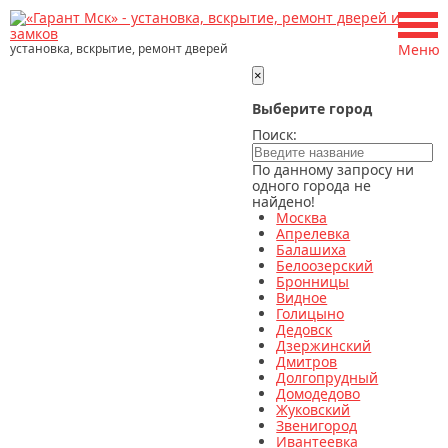
установка, вскрытие, ремонт дверей
Меню
×
Выберите город
Поиск:
По данному запросу ни
одного города не
найдено!
Москва
Апрелевка
Балашиха
Белоозерский
Бронницы
Видное
Голицыно
Дедовск
Дзержинский
Дмитров
Долгопрудный
Домодедово
Жуковский
Звенигород
Ивантеевка