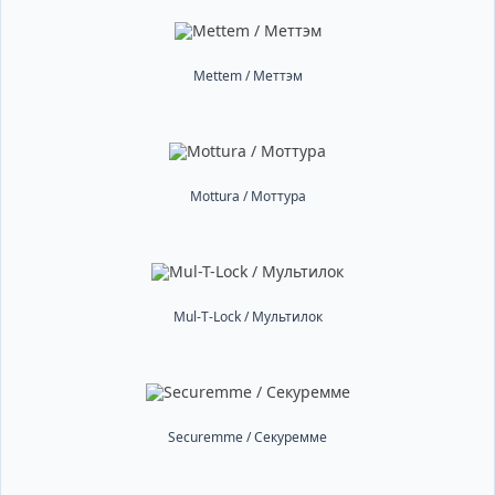
Mettem / Меттэм
Mottura / Моттура
Mul-T-Lock / Мультилок
Securemme / Секуремме