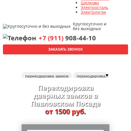
Щелково
Электросталь
Электроугли
Круглосуточно и
без выходных
+7 (911)
908-44-10
ЗАКАЗАТЬ ЗВОНОК
▼
перекодировка замков
перекодировка
врезные замки
Перекодировка
электромеханические замки
дверных замков в
навесные замки
Павловском Посаде
установка дверных доводчиков
от 1500 руб.
дверные ручки