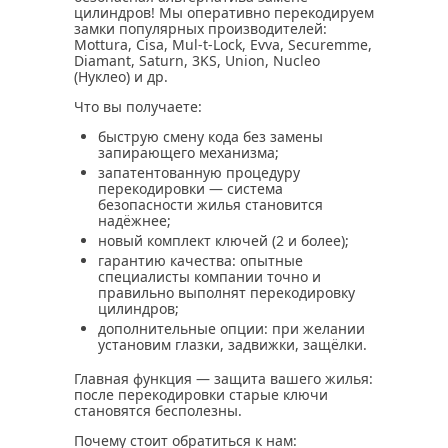
цилиндров! Мы оперативно перекодируем
замки популярных производителей:
Mottura, Cisa, Mul‑t‑Lock, Evva, Securemme,
Diamant, Saturn, 3KS, Union, Nucleo
(Нуклео) и др.
Что вы получаете:
быструю смену кода без замены
запирающего механизма;
запатентованную процедуру
перекодировки — система
безопасности жилья становится
надёжнее;
новый комплект ключей (2 и более);
гарантию качества: опытные
специалисты компании точно и
правильно выполнят перекодировку
цилиндров;
дополнительные опции: при желании
установим глазки, задвижки, защёлки.
Главная функция — защита вашего жилья:
после перекодировки старые ключи
становятся бесполезны.
Почему стоит обратиться к нам: