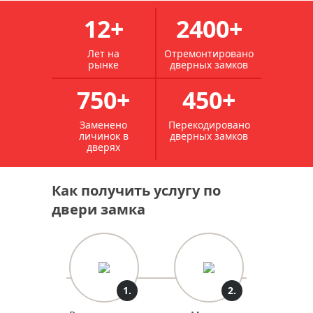
12+
2400+
Лет на
Отремонтировано
рынке
дверных замков
750+
450+
Заменено
Перекодировано
личинок в
дверных замков
дверях
Как получить услугу по
двери замка
1.
2.