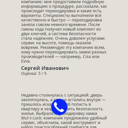
компанию: мне предоставили подробную
информацию о процедуре, рассказали, как
происходит перекодировка и какие есть
варианты. Специалисты выполнили всё
качественно и быстро — перекодировка
заняла совсем немного времени. После
смены кода получил новый комплект из
двух ключей, а система безопасности
стала надёжнее. Очень доволен услугами:
сервис на высоте, помощь оказали
вовремя. Рекомендую эту компанию всем,
кому нужно перекодировать замки разных
производителей — например, Cisa или
Evva.
Сергей Иванович
Оценка: 5 / 5
Недавно столкнулась с ситуацией: дверь
захлопнулась, а ключи остались внутри —
пришлось искать способ попасть в
квартиру и заодно усилить безопасность
жилья. Выбрала перекодировку замка
Mul‑t‑Lock: компания предложила удобный
сервис, объяснила, какой инструмент и
набор приспособлений требуется для