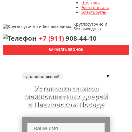
Щелково
Электросталь
Электроугли
Круглосуточно и
без выходных
+7 (911)
908-44-10
ЗАКАЗАТЬ ЗВОНОК
▼
установка дверей
перекодировка замков
Установка замков
перекодировка замка
замки
межкомнатных дверей
обивка дверей
установка доводчиков
в Павловском Посаде