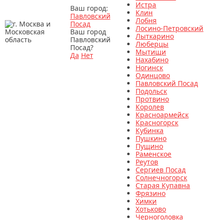
Истра
Ваш город:
Клин
Павловский
Лобня
Посад
Лосино-Петровский
Ваш город
Лыткарино
Павловский
Люберцы
Посад?
Мытищи
Да
Нет
Нахабино
Ногинск
Одинцово
Павловский Посад
Подольск
Протвино
Королев
Красноармейск
Красногорск
Кубинка
Пушкино
Пущино
Раменское
Реутов
Сергиев Посад
Солнечногорск
Старая Купавна
Фрязино
Химки
Хотьково
Черноголовка