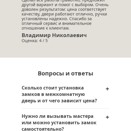
другой вариант и помог с выбором. Очень
доволен результатом: цена соответствует
качеству, двери работают отлично, ручки
установлены надежно. Спасибо за
отличный сервис и внимательное
отношение к клиентам.
Владимир Николаевич
Оценка: 4 / 5
Вопросы и ответы
Сколько стоит установка
замков в межкомнатную
дверь и от чего зависит цена?
Цена на установку замков в
Нужно ли вызывать мастера
межкомнатную дверь зависит от типа
или можно установить замок
механизма, сложности работ и
самостоятельно?
необходимости врезки или замены