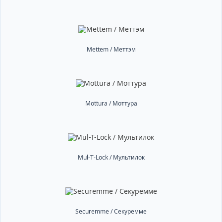
Mettem / Меттэм
Mottura / Моттура
Mul-T-Lock / Мультилок
Securemme / Секуремме