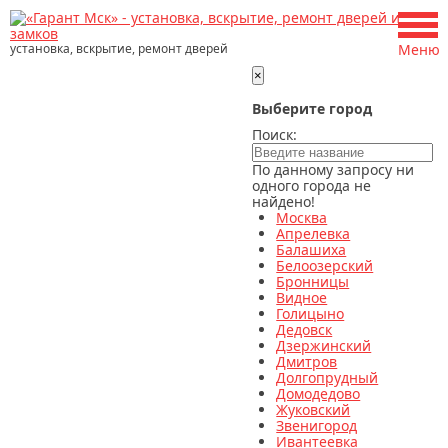
установка, вскрытие, ремонт дверей
Меню
×
Выберите город
Поиск:
По данному запросу ни
одного города не
найдено!
Москва
Апрелевка
Балашиха
Белоозерский
Бронницы
Видное
Голицыно
Дедовск
Дзержинский
Дмитров
Долгопрудный
Домодедово
Жуковский
Звенигород
Ивантеевка